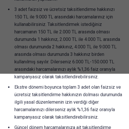
3 adet faizsiz ve ücretsiz taksitlendirme hakkınızı
150 TL ile 9.000 TL arasındaki harcamalarınız için
kullanabilirsiniz. Taksitlendirmek istediğiniz
harcamanın 150 TL ile 2.000 TL arasında olması
durumunda 1 hakkınız, 2.000 TL ile 4.000 TL arasında
olması durumunda 2 hakkınız, 4.000 TL ile 9.000 TL
arasında olması durumunda 3 hakkınız birden
kullanılmış sayılır. Dilerseniz 6.000 TL-150.000 TL
arasındaki harcamalarınızı aylık %1,36 faiz oranıyla
kampanyasız olarak taksitlendirebilirsiniz.
Ekstre dönemi boyunca toplam 3 adet olan faizsiz ve
ücretsiz taksitlendirme hakkınızın dolması durumunda
ilgili yasal düzenlemenin izin verdiği diğer
harcamalarınızı dilerseniz aylık %1,36 faiz oranıyla
kampanyasız olarak taksitlendirebilirsiniz.
Güncel dönem harcamalarınıza ait taksitlendirme