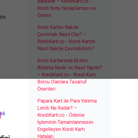
Bankalar – KrediKarti.co
-
Kredi Notu Hesaplaması ve
Önemi
tir.
Kredi Kartını Nakite
Çevirmek Nasıl Olur? –
KrediKarti.co
-
Kredi Kartını
Nasıl Nakite Çevirebilirim?
Kredi Kartlarında Ekstre
Atlatma Nedir ve Nasıl Yapılır?
– KrediKarti.co
-
Kredi Kartı
Borcu Olanlara Tasarruf
Önerileri
Papara Kart ile Para Yatırma
Limiti Ne Kadar? –
KrediKarti.co
-
Ödeme
İşleminin Tamamlanmasını
Engelleyen Kredi Kartı
Hataları