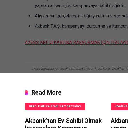
yapılan alışverişler kampanyaya dahil değildir.
Alışverişin gerçekleştirildiği iş yerinin sistemde
Akbank T.A.Ş. kampanyayı durdurma ve kampanya 
AXESS KREDİ KARTINA BAŞVURMAK İÇİN TIKLAYI
axess kampanya
,
kredi karti başvurusu
,
kredi kartı
,
kredikarti
Read More
Kredi Kartı ve Kredi Kampanyaları
Kredi Ka
Akbank’tan Ev Sahibi Olmak
Akban