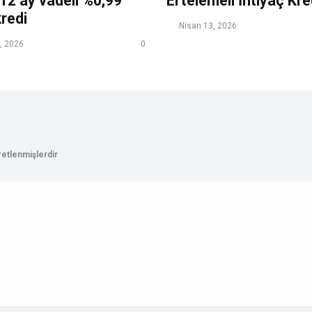
12 ay vadeli %0,99
Ertelemeli İhtiyaç Kre
kredi
Nisan 13, 2026
, 2026
0
aretlenmişlerdir