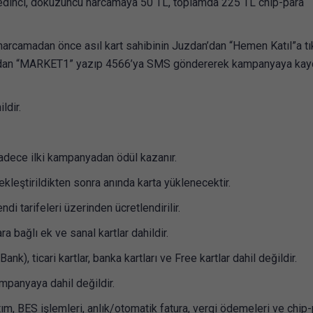
 yedinci, dokuzuncu harcamaya 50 TL, toplamda 225 TL chip-para
arcamadan önce asıl kart sahibinin Juzdan’dan “Hemen Katıl”a tı
sından “MARKET1” yazıp 4566’ya SMS göndererek kampanyaya ka
ldir.
sadece ilki kampanyadan ödül kazanır.
kleştirildikten sonra anında karta yüklenecektir.
di tarifeleri üzerinden ücretlendirilir.
a bağlı ek ve sanal kartlar dahildir.
 ticari kartlar, banka kartları ve Free kartlar dahil değildir.
ampanyaya dahil değildir.
ım, BES işlemleri, anlık/otomatik fatura, vergi ödemeleri ve chip-