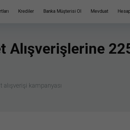
tları
Krediler
Banka Müşterisi Ol
Mevduat
Hesap
t Alışverişlerine 2
t alışverişi kampanyası