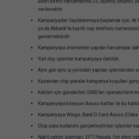
üzeri birinci harcamasına 25, üçüncü, beşinci,
verilecektir.
Kampanyadan faydalanmaya başlamak için, ilk h
ya da Akbank’ta kayıtlı cep telefonu numara
gerekmektedir.
Kampanyaya internetten yapılan harcamalar dahi
Yurt dışı işlemler kampanyaya dahildir.
Aynı gün aynı iş yerinden yapılan işlemlerden 
Kazanılan chip-paralar kampanya koşulları gerçe
Katılım için gönderilen SMS’ler; operatörlerin ken
Kampanyaya bireysel Axess kartlar ile bu kartlar
Kampanyaya Wings, Bank’O Card Axess (Odea Bank),
Chip-para kullanımı gerçekleştirilen işlemler k
Nakit çekim işlemleri, EFT/Havale, fon alım/sat