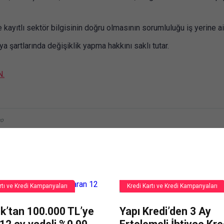
 kayıtlı sektör bilgisinin doğru olmasının sorumluluğu iş yerine ait
şartlarında değişiklik yapma hakkını saklı tutar.
N.
co
rtı ve Kredi Kampanyaları
Kredi Kartı ve Kredi Kampanyaları
k’tan 100.000 TL’ye
Yapı Kredi’den 3 Ay