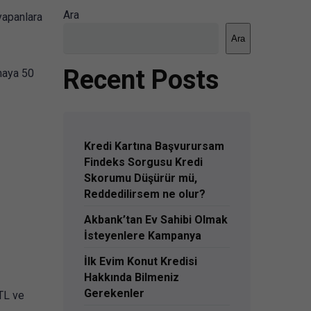
Ara
yapanlara
Ara
Recent Posts
maya 50
Kredi Kartına Başvurursam
Findeks Sorgusu Kredi
Skorumu Düşürür mü,
Reddedilirsem ne olur?
Akbank’tan Ev Sahibi Olmak
İsteyenlere Kampanya
İlk Evim Konut Kredisi
Hakkında Bilmeniz
Gerekenler
TL ve