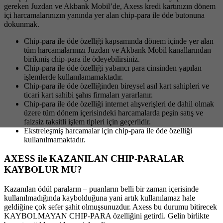
gereken Juzdan ve Akbank Mobil’de, Axess kredi kartınızın dönem
içi harcamalarınızın yanında yer alan chip-para ile öde butonuna
dokunmak.
Chip-para ile öde özelliği kapsamında dönem içinde yer alan
tüm harcamalarınızı Juzdan ve Akbank Mobil kanallarından
birikmiş chip-para ile ödeyebilirsiniz.
Chip-para ile öde özelliği yabancı para cinsinden yapılan
işlemlerde kullanılamamaktadır.
Chip-para ile öde özelliğinden bireysel asıl kart sahipleri ve
ticari kart sahibi şahıs firmaları yararlanır.
Chip-para ile öde özelliği internet alışverişleri de dahil olmak
üzere tüm dönem içerisindeki harcamalarda peşin satış ve
faizsiz taksitli işlem tipleri için geçerlidir.
Ekstreleşmiş harcamalar için chip-para ile öde özelliği
kullanılmamaktadır.
AXESS ile KAZANILAN CHIP-PARALAR
KAYBOLUR MU?
Kazanılan ödül paraların – puanların belli bir zaman içerisinde
kullanılmadığında kaybolduğuna yani artık kullanılamaz hale
geldiğine çok sefer şahit olmuşsunuzdur. Axess bu durumu bitirecek
KAYBOLMAYAN CHIP-PARA özelliğini getirdi. Gelin birlikte