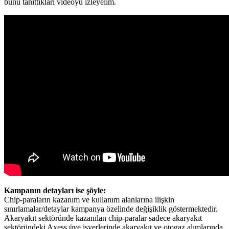
bunu tanıttıkları videoyu izleyelim.
Kampanın detayları ise şöyle:
Chip-paraların kazanım ve kullanım alanlarına ilişkin
sınırlamalar/detaylar kampanya özelinde değişiklik göstermektedir.
Akaryakıt sektöründe kazanılan chip-paralar sadece akaryakıt
sektöründeki Axess üye işyerlerinde akaryakıt ve otogaz alımlarında