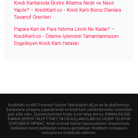
Kredi Kartlarında Ekstre Atlatma Nedir ve Nasıl
Yapılır? – KrediKarti.co
-
Kredi Kartı Borcu Olanlara
Tasarruf Önerileri
Papara Kart ile Para Yatırma Limiti Ne Kadar? –
KrediKarti.co
-
Ödeme İşleminin Tamamlanmasını
Engelleyen Kredi Kartı Hataları
KrediKarti.co KKC Finansal Yazılım Teknolojileri AŞ'ye ait bir platformdur.
Bankalarla anlaşma yaparak kredi ve kredi kartı yönlendirmeleri üzerinden
gelir elde eder. Ziyaretçilerinden hiçbir ücret talep etmez, BANKA BİLGİSİ,
BANKA ŞİFRESİ TALEP ETMEZ YA DA KULLANICILARI İLE HİÇBİR TELEFON
GÖRÜŞMESİ YAPMAZ. Kredi ve kredi kartları başvurularının onaylanması
bankaların kendi politikaları sonucu gerçekleşir. Kredikarti.co başvuru
sonuçlarına müdahale edemez.