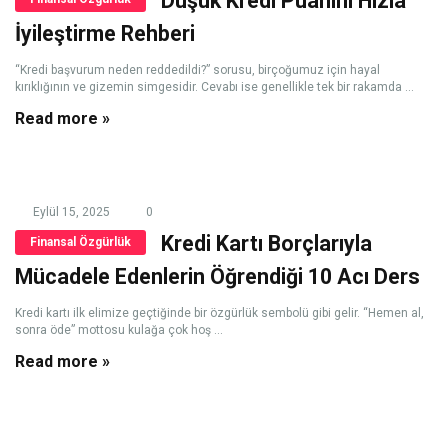
Düşük Kredi Puanını Hızla
İyileştirme Rehberi
“Kredi başvurum neden reddedildi?” sorusu, birçoğumuz için hayal
kırıklığının ve gizemin simgesidir. Cevabı ise genellikle tek bir rakamda ...
Read more »
Eylül 15, 2025
0
Kredi Kartı Borçlarıyla
Finansal Özgürlük
Mücadele Edenlerin Öğrendiği 10 Acı Ders
Kredi kartı ilk elimize geçtiğinde bir özgürlük sembolü gibi gelir. “Hemen al,
sonra öde” mottosu kulağa çok hoş ...
Read more »