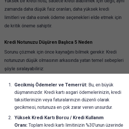
Yüksek bir kredi notu, sadece kredi alabilmek için değil, aynı
zamanda daha düşük faiz oranları, daha yüksek kredi
limitleri ve daha esnek ödeme seçenekleri elde etmek için
de kritik öneme sahiptir.
Kredi Notunuzu Düşüren Başlıca 5 Neden
Sorunu çözmek için önce kaynağını bilmek gerekir. Kredi
notunuzun düşük olmasının arkasında yatan temel sebepleri
şöyle sıralayabiliriz:
Gecikmiş Ödemeler ve Temerrüt:
Bu, en büyük
düşmanınızdır. Kredi kartı asgari ödemelerinizin, kredi
taksitlerinizin veya faturalarınızın düzenli olarak
gecikmesi, notunuza en çok zarar veren unsurdur.
Yüksek Kredi Kartı Borcu / Kredi Kullanım
Oranı:
Toplam kredi kartı limitinizin %30’unun üzerinde