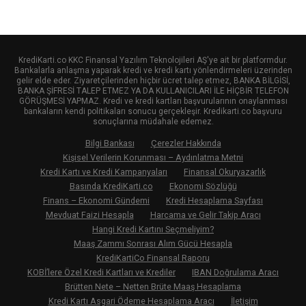
KrediKarti.co KKC Finansal Yazılım Teknolojileri AŞ'ye ait bir platformdur.
Bankalarla anlaşma yaparak kredi ve kredi kartı yönlendirmeleri üzerinden
gelir elde eder. Ziyaretçilerinden hiçbir ücret talep etmez, BANKA BİLGİSİ,
BANKA ŞİFRESİ TALEP ETMEZ YA DA KULLANICILARI İLE HİÇBİR TELEFON
GÖRÜŞMESİ YAPMAZ. Kredi ve kredi kartları başvurularının onaylanması
bankaların kendi politikaları sonucu gerçekleşir. Kredikarti.co başvuru
sonuçlarına müdahale edemez.
Bilgi Bankası
Çerezler Hakkında
Kişisel Verilerin Korunması – Aydınlatma Metni
Kredi Kartı ve Kredi Kampanyaları
Finansal Okuryazarlık
Basında KrediKarti.co
Ekonomi Sözlüğü
Finans – Ekonomi Gündemi
Kredi Hesaplama Sayfası
Mevduat Faizi Hesapla
Harcama ve Gelir Takip Aracı
Hangi Kredi Kartını Seçmeliyim?
Maaş Zammı Sonrası Alım Gücü Hesapla
KrediKartiCo Finansal Raporu
KOBİ’lere Özel Kredi Kartları ve Krediler
IBAN Doğrulama Aracı
Brütten Nete – Netten Brüte Maaş Hesaplama
Kredi Kartı Asgari Ödeme Hesaplama Aracı
İletişim