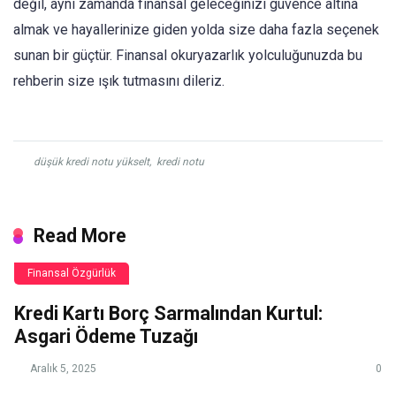
değil, aynı zamanda finansal geleceğinizi güvence altına
almak ve hayallerinize giden yolda size daha fazla seçenek
sunan bir güçtür. Finansal okuryazarlık yolculuğunuzda bu
rehberin size ışık tutmasını dileriz.
düşük kredi notu yükselt
,
kredi notu
Read More
Finansal Özgürlük
Kredi Kartı Borç Sarmalından Kurtul:
Asgari Ödeme Tuzağı
Aralık 5, 2025
0