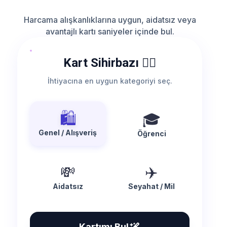
Harcama alışkanlıklarına uygun, aidatsız veya
avantajlı kartı saniyeler içinde bul.
Kart Sihirbazı 🧙‍♂️
İhtiyacına en uygun kategoriyi seç.
🛍️
🎓
Genel / Alışveriş
Öğrenci
💸
✈️
Aidatsız
Seyahat / Mil
Kartımı Bul