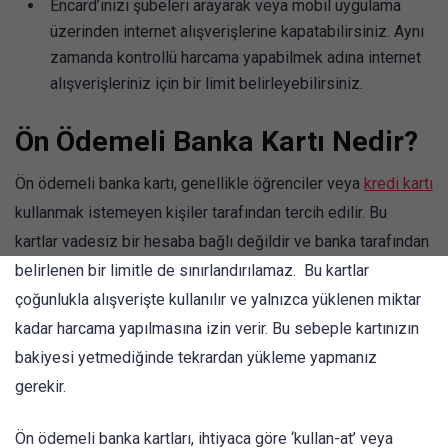
Encard’ınızı şubeleri arayarak veya mobil uygulama
üzerinden internet alışverişlerine kapatabilirsiniz. Aynı
zamanda kontrollü harcama yapabilmek adına internet
alışverişleriniz için bir limit belirleyebilirsiniz.
Ön Ödemeli Banka Kartı Nedir?
Ön ödemeli banka kartı, genellikle öğrenciler veya
kredi kartı
kullanmak istemeyen kişiler tarafından tercih edilir. Bu
kartlar vadesiz bir hesaba bağlı değildir ve banka tarafından
belirlenen bir limitle de sınırlandırılamaz. Bu kartlar
çoğunlukla alışverişte kullanılır ve yalnızca yüklenen miktar
kadar harcama yapılmasına izin verir. Bu sebeple kartınızın
bakiyesi yetmediğinde tekrardan yükleme yapmanız
gerekir.
Ön ödemeli banka kartları, ihtiyaca göre ‘kullan-at’ veya