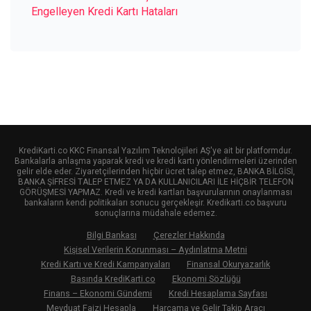
Engelleyen Kredi Kartı Hataları
KrediKarti.co KKC Finansal Yazılım Teknolojileri AŞ'ye ait bir platformdur.
Bankalarla anlaşma yaparak kredi ve kredi kartı yönlendirmeleri üzerinden
gelir elde eder. Ziyaretçilerinden hiçbir ücret talep etmez, BANKA BİLGİSİ,
BANKA ŞİFRESİ TALEP ETMEZ YA DA KULLANICILARI İLE HİÇBİR TELEFON
GÖRÜŞMESİ YAPMAZ. Kredi ve kredi kartları başvurularının onaylanması
bankaların kendi politikaları sonucu gerçekleşir. Kredikarti.co başvuru
sonuçlarına müdahale edemez.
Bilgi Bankası
Çerezler Hakkında
Kişisel Verilerin Korunması – Aydınlatma Metni
Kredi Kartı ve Kredi Kampanyaları
Finansal Okuryazarlık
Basında KrediKarti.co
Ekonomi Sözlüğü
Finans – Ekonomi Gündemi
Kredi Hesaplama Sayfası
Mevduat Faizi Hesapla
Harcama ve Gelir Takip Aracı