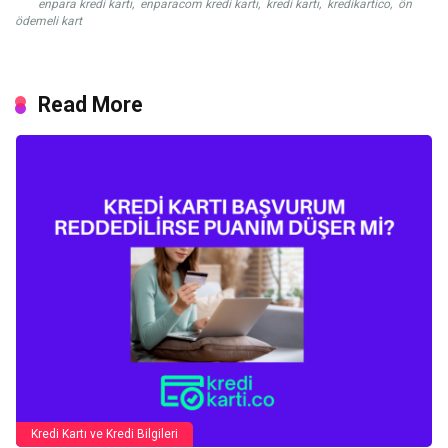
enpara kredi kartı
,
enparacom kredi kartı
,
kredi kartı
,
kredikartico
,
ön
ödemeli kart
Read More
Kredi Kartı ve Kredi Bilgileri