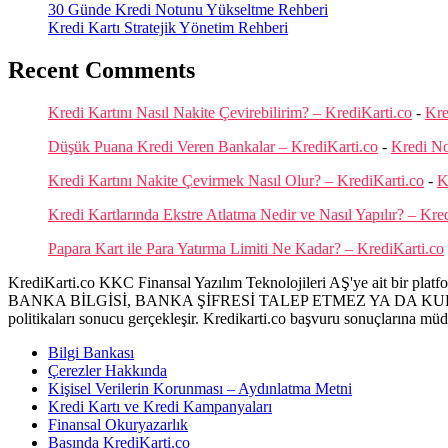
30 Günde Kredi Notunu Yükseltme Rehberi
Kredi Kartı Stratejik Yönetim Rehberi
Recent Comments
Kredi Kartını Nasıl Nakite Çevirebilirim? – KrediKarti.co
-
Kre
Düşük Puana Kredi Veren Bankalar – KrediKarti.co
-
Kredi N
Kredi Kartını Nakite Çevirmek Nasıl Olur? – KrediKarti.co
-
K
Kredi Kartlarında Ekstre Atlatma Nedir ve Nasıl Yapılır? – Kre
Papara Kart ile Para Yatırma Limiti Ne Kadar? – KrediKarti.co
KrediKarti.co KKC Finansal Yazılım Teknolojileri AŞ'ye ait bir platfor
BANKA BİLGİSİ, BANKA ŞİFRESİ TALEP ETMEZ YA DA KULLANIC
politikaları sonucu gerçekleşir. Kredikarti.co başvuru sonuçlarına mü
Bilgi Bankası
Çerezler Hakkında
Kişisel Verilerin Korunması – Aydınlatma Metni
Kredi Kartı ve Kredi Kampanyaları
Finansal Okuryazarlık
Basında KrediKarti.co