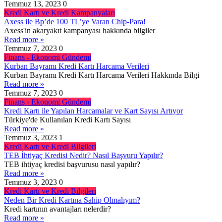
Temmuz 13, 2023
0
Kredi Kartı ve Kredi Kampanyaları
Axess ile Bp’de 100 TL’ye Varan Chip-Para!
Axess'in akaryakıt kampanyası hakkında bilgiler
Read more »
Temmuz 7, 2023
0
Finans - Ekonomi Gündemi
Kurban Bayramı Kredi Kartı Harcama Verileri
Kurban Bayramı Kredi Kartı Harcama Verileri Hakkında Bilgi
Read more »
Temmuz 7, 2023
0
Finans - Ekonomi Gündemi
Kredi Kartı ile Yapılan Harcamalar ve Kart Sayısı Artıyor
Türkiye'de Kullanılan Kredi Kartı Sayısı
Read more »
Temmuz 3, 2023
1
Kredi Kartı ve Kredi Bilgileri
TEB İhtiyaç Kredisi Nedir? Nasıl Başvuru Yapılır?
TEB ihtiyaç kredisi başvurusu nasıl yapılır?
Read more »
Temmuz 3, 2023
0
Kredi Kartı ve Kredi Bilgileri
Neden Bir Kredi Kartına Sahip Olmalıyım?
Kredi kartının avantajları nelerdir?
Read more »