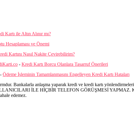
di Kartı ile Altın Alınır mı?
otu Hesaplaması ve Önemi
redi Kartını Nasıl Nakite Çevirebilirim?
diKarti.co
-
Kredi Kartı Borcu Olanlara Tasarruf Önerileri
-
Ödeme İşleminin Tamamlanmasını Engelleyen Kredi Kartı Hataları
mdur. Bankalarla anlaşma yaparak kredi ve kredi kartı yönlendirmeleri ü
ILARI İLE HİÇBİR TELEFON GÖRÜŞMESİ YAPMAZ. Kredi ve kredi
dahale edemez.