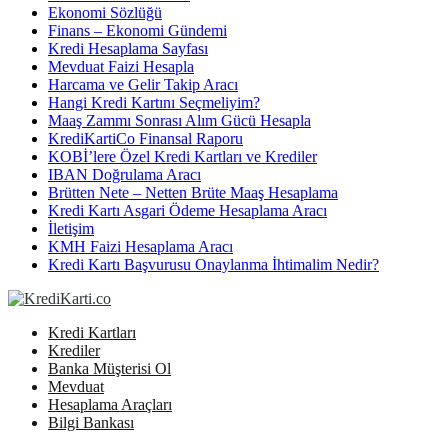
Ekonomi Sözlüğü
Finans – Ekonomi Gündemi
Kredi Hesaplama Sayfası
Mevduat Faizi Hesapla
Harcama ve Gelir Takip Aracı
Hangi Kredi Kartını Seçmeliyim?
Maaş Zammı Sonrası Alım Gücü Hesapla
KrediKartiCo Finansal Raporu
KOBİ’lere Özel Kredi Kartları ve Krediler
IBAN Doğrulama Aracı
Brütten Nete – Netten Brüte Maaş Hesaplama
Kredi Kartı Asgari Ödeme Hesaplama Aracı
İletişim
KMH Faizi Hesaplama Aracı
Kredi Kartı Başvurusu Onaylanma İhtimalim Nedir?
Kredi Kartları
Krediler
Banka Müşterisi Ol
Mevduat
Hesaplama Araçları
Bilgi Bankası