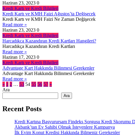
Haziran 23, 2023
0
Kredi Kartı ve Kredi Bilgileri
Kredi Kartı ve KMH Faizi Ağustos’ta Değişecek
Kredi Kartı ve KMH Faizi Ne Zaman Değişecek
Read more »
Haziran 23, 2023
0
Kredi Kartı ve Kredi Bilgileri
Harcadıkça Kazandıran Kredi Kartları Hangileri?
Harcadıkça Kazandıran Kredi Kartları
Read more »
Haziran 17, 2023
0
Kredi Kartı ve Kredi Bilgileri
Advantage Kart Hakkında Bilinmesi Gerekenler
Advantage Kart Hakkında Bilinmesi Gerekenler
Read more »
«
1
2
…
53
54
55
56
57
»
Ara
Ara
Recent Posts
Kredi Kartına Başvurursam Findeks Sorgusu Kredi Skorumu Dü
Akbank’tan Ev Sahibi Olmak İsteyenlere Kampanya
İlk Evim Konut Kredisi Hakkında Bilmeniz Gerekenler