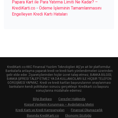
Papara Kart ile Para Yatırma Limiti Ne Kadar? –
KrediKarti.co
-
Ödeme İşleminin Tamamlanmasını
Engelleyen Kredi Kartı Hataları
KrediKarti.co KKC Finansal Yazılım Teknolojileri AŞ'ye ait bir platformdur.
Bankalarla anlaşma yaparak kredi ve kredi kartı yönlendirmeleri üzerinden
gelir elde eder. Ziyaretçilerinden hiçbir ücret talep etmez, BANKA BİLGİSİ,
BANKA ŞİFRESİ TALEP ETMEZ YA DA KULLANICILARI İLE HİÇBİR TELEFON
GÖRÜŞMESİ YAPMAZ. Kredi ve kredi kartları başvurularının onaylanması
bankaların kendi politikaları sonucu gerçekleşir. Kredikarti.co başvuru
sonuçlarına müdahale edemez.
Bilgi Bankası
Çerezler Hakkında
Kişisel Verilerin Korunması – Aydınlatma Metni
Kredi Kartı ve Kredi Kampanyaları
Finansal Okuryazarlık
Basında KrediKarti.co
Ekonomi Sözlüğü