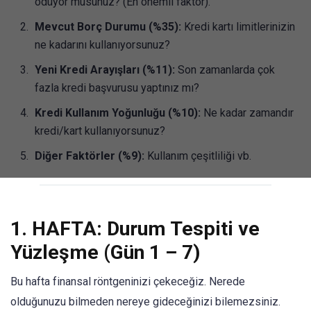
ödüyor musunuz? (En önemli faktör).
Mevcut Borç Durumu (%35):
Kredi kartı limitlerinizin
ne kadarını kullanıyorsunuz?
Yeni Kredi Arayışları (%11):
Son zamanlarda çok
fazla kredi başvurusu yaptınız mı?
Kredi Kullanım Yoğunluğu (%10):
Ne kadar zamandır
kredi/kart kullanıyorsunuz?
Diğer Faktörler (%9):
Kullanım çeşitliliği vb.
1. HAFTA: Durum Tespiti ve
Yüzleşme (Gün 1 – 7)
Bu hafta finansal röntgeninizi çekeceğiz. Nerede
olduğunuzu bilmeden nereye gideceğinizi bilemezsiniz.