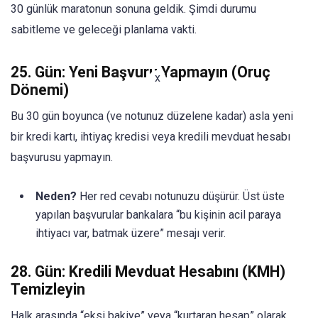
30 günlük maratonun sonuna geldik. Şimdi durumu
sabitleme ve geleceği planlama vakti.
25. Gün: Yeni Başvuru Yapmayın (Oruç
x
Dönemi)
Bu 30 gün boyunca (ve notunuz düzelene kadar) asla yeni
bir kredi kartı, ihtiyaç kredisi veya kredili mevduat hesabı
başvurusu yapmayın.
Neden?
Her red cevabı notunuzu düşürür. Üst üste
yapılan başvurular bankalara “bu kişinin acil paraya
ihtiyacı var, batmak üzere” mesajı verir.
28. Gün: Kredili Mevduat Hesabını (KMH)
Temizleyin
Halk arasında “eksi bakiye” veya “kurtaran hesap” olarak