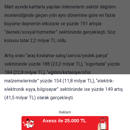
Mart ayında kartlarla yapılan ödemelerin sektör dağılımı
incelendiğinde geçen yılın aynı dönemine göre en fazla
büyüme depremin etkisiyle ve yüzde 191 artışla
“dernek/sosyal hizmetler” sektöründe gerçekleşti. Söz
konusu tutar 2,2 milyar TL oldu.
Artış oranı “araç kiralama-satış/servis/yedek parça”
sektöründe yüzde 188 (23,2 milyar TL), “sigortada” yüzde
184 (22,8 milyar TL), “eğitim/kırtasiye/ofis
malzemelerinde” yüzde 154 (11,8 milyar TL), “elektrik-
elektronik eşya, bilgisayar” sektöründe ise yüzde 149 artış
(41,5 milyar TL) olarak gerçekleşti.
Reklam