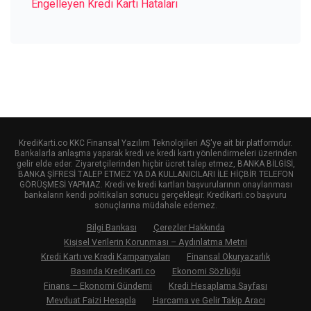
Engelleyen Kredi Kartı Hataları
KrediKarti.co KKC Finansal Yazılım Teknolojileri AŞ'ye ait bir platformdur.
Bankalarla anlaşma yaparak kredi ve kredi kartı yönlendirmeleri üzerinden
gelir elde eder. Ziyaretçilerinden hiçbir ücret talep etmez, BANKA BİLGİSİ,
BANKA ŞİFRESİ TALEP ETMEZ YA DA KULLANICILARI İLE HİÇBİR TELEFON
GÖRÜŞMESİ YAPMAZ. Kredi ve kredi kartları başvurularının onaylanması
bankaların kendi politikaları sonucu gerçekleşir. Kredikarti.co başvuru
sonuçlarına müdahale edemez.
Bilgi Bankası
Çerezler Hakkında
Kişisel Verilerin Korunması – Aydınlatma Metni
Kredi Kartı ve Kredi Kampanyaları
Finansal Okuryazarlık
Basında KrediKarti.co
Ekonomi Sözlüğü
Finans – Ekonomi Gündemi
Kredi Hesaplama Sayfası
Mevduat Faizi Hesapla
Harcama ve Gelir Takip Aracı