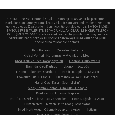
KrediKarti.co KKC Finansal Yazılım Teknolojileri AŞ'ye ait bir platformdur.
Bankalarla anlaşma yaparak kredi ve kredi kartı yönlendirmeleri üzerinden
gelir elde eder. Ziyaretçilerinden hiçbir ücret talep etmez, BANKA BİLGİSİ,
BANKA ŞİFRESİ TALEP ETMEZ YA DA KULLANICILARI İLE HİÇBİR TELEFON
GÖRÜŞMESİ YAPMAZ. Kredi ve kredi kartları başvurularının onaylanması
bankaların kendi politikaları sonucu gerçekleşir. Kredikarti.co başvuru
sonuçlarına müdahale edemez.
Bilgi Bankası
Çerezler Hakkında
Kişisel Verilerin Korunması – Aydınlatma Metni
Kredi Kartı ve Kredi Kampanyaları
Finansal Okuryazarlık
Basında KrediKarti.co
Ekonomi Sözlüğü
Finans – Ekonomi Gündemi
Kredi Hesaplama Sayfası
Mevduat Faizi Hesapla
Harcama ve Gelir Takip Aracı
Hangi Kredi Kartını Seçmeliyim?
Maaş Zammı Sonrası Alım Gücü Hesapla
KrediKartiCo Finansal Raporu
KOBİ’lere Özel Kredi Kartları ve Krediler
IBAN Doğrulama Aracı
Brütten Nete – Netten Brüte Maaş Hesaplama
Kredi Kartı Asgari Ödeme Hesaplama Aracı
İletişim
KMH Faizi Hesaplama Aracı