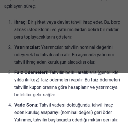
açıklayan süreç:
İhraç:
Bir şirket veya devlet tahvil ihraç eder. Bu, borç
almak istediklerini ve yatırımcılardan belirli bir miktar
para toplayacaklarını gösterir.
Yatırımcılar:
Yatırımcılar, tahvilin nominal değerini
ödeyerek bu tahvili satın alır. Bu aşamada yatırımcı,
tahvil ihraç eden kuruluşun alacaklısı olur.
Faiz Ödemeleri:
Tahvilin belirli aralıklarla (genellikle
yılda iki kez) faiz ödemeleri yapılır. Bu faiz ödemeleri
tahvilin kupon oranına göre hesaplanır ve yatırımcıya
belirli bir gelir sağlar.
Vade Sonu:
Tahvil vadesi dolduğunda, tahvil ihraç
eden kuruluş anaparayı (nominal değeri) geri öder.
Yatırımcı, tahvilin başlangıçta ödediği miktarı geri alır.