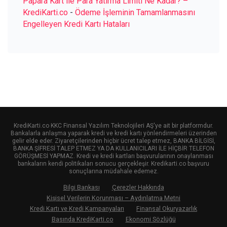
Papara Kart ile Para Yatırma Limiti Ne Kadar? –
KrediKarti.co
-
Ödeme İşleminin Tamamlanmasını
Engelleyen Kredi Kartı Hataları
KrediKarti.co KKC Finansal Yazılım Teknolojileri AŞ'ye ait bir platformdur.
Bankalarla anlaşma yaparak kredi ve kredi kartı yönlendirmeleri üzerinden
gelir elde eder. Ziyaretçilerinden hiçbir ücret talep etmez, BANKA BİLGİSİ,
BANKA ŞİFRESİ TALEP ETMEZ YA DA KULLANICILARI İLE HİÇBİR TELEFON
GÖRÜŞMESİ YAPMAZ. Kredi ve kredi kartları başvurularının onaylanması
bankaların kendi politikaları sonucu gerçekleşir. Kredikarti.co başvuru
sonuçlarına müdahale edemez.
Bilgi Bankası
Çerezler Hakkında
Kişisel Verilerin Korunması – Aydınlatma Metni
Kredi Kartı ve Kredi Kampanyaları
Finansal Okuryazarlık
Basında KrediKarti.co
Ekonomi Sözlüğü