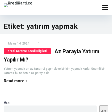
Etiket:
yatırım yapmak
Mayıs 14, 2024
1
Az Parayla Yatırım
Kredi Kartı ve Kredi Bilgileri
Yapılır Mı?
Yatırım yapmak en az tasarruf yapmak ve birikim yapmak kadar önemli bir
karardır bu nedenle az parayla da ...
Read more »
Ara
Ara