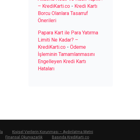
– KrediKarti.co
-
Kredi Kartı
Borcu Olanlara Tasarruf
Önerileri
Papara Kart ile Para Yatırma
Limiti Ne Kadar? –
KrediKarti.co
-
Ödeme
İşleminin Tamamlanmasını
Engelleyen Kredi Kartı
Hataları
da
Kişisel Verilerin Korunması – Aydınlatma Metni
Finansal Okuryazarlık
Basında KrediKarti.co