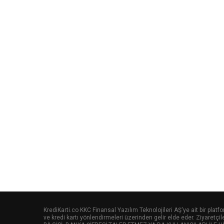
KrediKarti.co KKC Finansal Yazılım Teknolojileri AŞ'ye ait bir pla
ve kredi kartı yönlendirmeleri üzerinden gelir elde eder. Ziyaretç