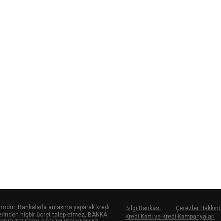
tformdur. Bankalarla anlaşma yaparak kredi
Bilgi Bankası
Çerezler Hakkın
ilerinden hiçbir ücret talep etmez, BANKA
Kredi Kartı ve Kredi Kampanyaları