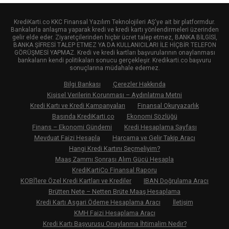
KrediKarti.co KKC Finansal Yazılım Teknolojileri AŞ'ye ait bir platformdur.
Bankalarla anlaşma yaparak kredi ve kredi kartı yönlendirmeleri üzerinden
gelir elde eder. Ziyaretçilerinden hiçbir ücret talep etmez, BANKA BİLGİSİ,
BANKA ŞİFRESİ TALEP ETMEZ YA DA KULLANICILARI İLE HİÇBİR TELEFON
GÖRÜŞMESİ YAPMAZ. Kredi ve kredi kartları başvurularının onaylanması
bankaların kendi politikaları sonucu gerçekleşir. Kredikarti.co başvuru
sonuçlarına müdahale edemez.
Bilgi Bankası
Çerezler Hakkında
Kişisel Verilerin Korunması – Aydınlatma Metni
Kredi Kartı ve Kredi Kampanyaları
Finansal Okuryazarlık
Basında KrediKarti.co
Ekonomi Sözlüğü
Finans – Ekonomi Gündemi
Kredi Hesaplama Sayfası
Mevduat Faizi Hesapla
Harcama ve Gelir Takip Aracı
Hangi Kredi Kartını Seçmeliyim?
Maaş Zammı Sonrası Alım Gücü Hesapla
KrediKartiCo Finansal Raporu
KOBİ’lere Özel Kredi Kartları ve Krediler
IBAN Doğrulama Aracı
Brütten Nete – Netten Brüte Maaş Hesaplama
Kredi Kartı Asgari Ödeme Hesaplama Aracı
İletişim
KMH Faizi Hesaplama Aracı
Kredi Kartı Başvurusu Onaylanma İhtimalim Nedir?