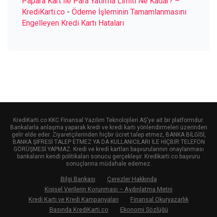
Papara Kart ile Para Yatırma Limiti Ne Kadar? –
KrediKarti.co
-
Ödeme İşleminin Tamamlanmasını
Engelleyen Kredi Kartı Hataları
KrediKarti.co KKC Finansal Yazılım Teknolojileri AŞ'ye ait bir platformdur.
Bankalarla anlaşma yaparak kredi ve kredi kartı yönlendirmeleri üzerinden
gelir elde eder. Ziyaretçilerinden hiçbir ücret talep etmez, BANKA BİLGİSİ,
BANKA ŞİFRESİ TALEP ETMEZ YA DA KULLANICILARI İLE HİÇBİR TELEFON
GÖRÜŞMESİ YAPMAZ. Kredi ve kredi kartları başvurularının onaylanması
bankaların kendi politikaları sonucu gerçekleşir. Kredikarti.co başvuru
sonuçlarına müdahale edemez.
Bilgi Bankası
Çerezler Hakkında
Kişisel Verilerin Korunması – Aydınlatma Metni
Kredi Kartı ve Kredi Kampanyaları
Finansal Okuryazarlık
Basında KrediKarti.co
Ekonomi Sözlüğü