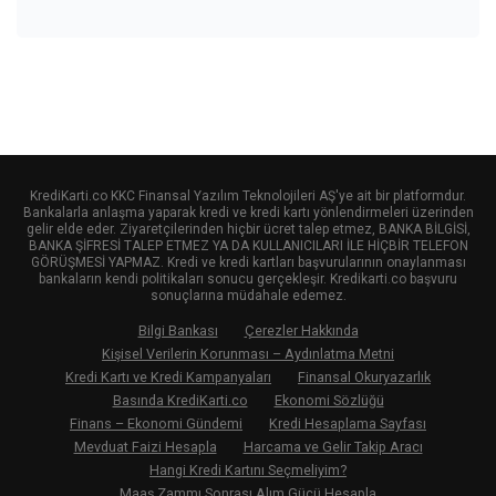
KrediKarti.co KKC Finansal Yazılım Teknolojileri AŞ'ye ait bir platformdur.
Bankalarla anlaşma yaparak kredi ve kredi kartı yönlendirmeleri üzerinden
gelir elde eder. Ziyaretçilerinden hiçbir ücret talep etmez, BANKA BİLGİSİ,
BANKA ŞİFRESİ TALEP ETMEZ YA DA KULLANICILARI İLE HİÇBİR TELEFON
GÖRÜŞMESİ YAPMAZ. Kredi ve kredi kartları başvurularının onaylanması
bankaların kendi politikaları sonucu gerçekleşir. Kredikarti.co başvuru
sonuçlarına müdahale edemez.
Bilgi Bankası
Çerezler Hakkında
Kişisel Verilerin Korunması – Aydınlatma Metni
Kredi Kartı ve Kredi Kampanyaları
Finansal Okuryazarlık
Basında KrediKarti.co
Ekonomi Sözlüğü
Finans – Ekonomi Gündemi
Kredi Hesaplama Sayfası
Mevduat Faizi Hesapla
Harcama ve Gelir Takip Aracı
Hangi Kredi Kartını Seçmeliyim?
Maaş Zammı Sonrası Alım Gücü Hesapla