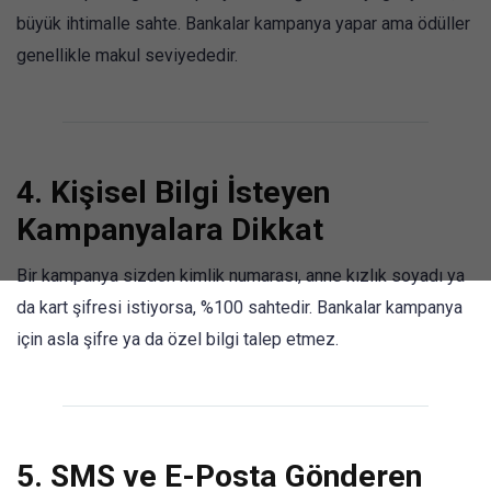
büyük ihtimalle sahte. Bankalar kampanya yapar ama ödüller
genellikle makul seviyededir.
4.
Kişisel Bilgi İsteyen
Kampanyalara Dikkat
Bir kampanya sizden kimlik numarası, anne kızlık soyadı ya
da kart şifresi istiyorsa, %100 sahtedir. Bankalar kampanya
için asla şifre ya da özel bilgi talep etmez.
5.
SMS ve E-Posta Gönderen