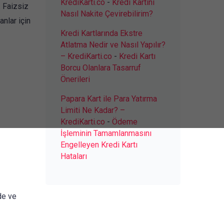
KrediKarti.co
-
Kredi Kartını
. Faizsiz
Nasıl Nakite Çevirebilirim?
anlar için
Kredi Kartlarında Ekstre
Atlatma Nedir ve Nasıl Yapılır?
– KrediKarti.co
-
Kredi Kartı
Borcu Olanlara Tasarruf
Önerileri
Papara Kart ile Para Yatırma
Limiti Ne Kadar? –
KrediKarti.co
-
Ödeme
İşleminin Tamamlanmasını
Engelleyen Kredi Kartı
Hataları
rde ve