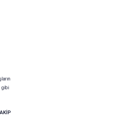
.
şların
 gibi
TAKİP