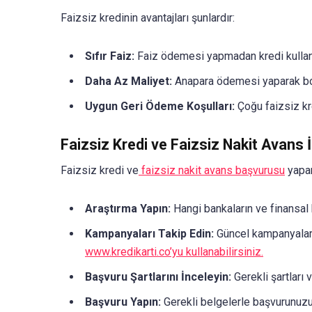
Faizsiz kredinin avantajları şunlardır:
Sıfır Faiz:
Faiz ödemesi yapmadan kredi kulla
Daha Az Maliyet:
Anapara ödemesi yaparak borç
Uygun Geri Ödeme Koşulları:
Çoğu faizsiz kr
Faizsiz Kredi ve Faizsiz Nakit Avans 
Faizsiz kredi ve
faizsiz nakit avans başvurusu
yapar
Araştırma Yapın:
Hangi bankaların ve finansal k
Kampanyaları Takip Edin:
Güncel kampanyaları 
www.kredikarti.co’yu kullanabilirsiniz.
Başvuru Şartlarını İnceleyin:
Gerekli şartları 
Başvuru Yapın:
Gerekli belgelerle başvurunuzu