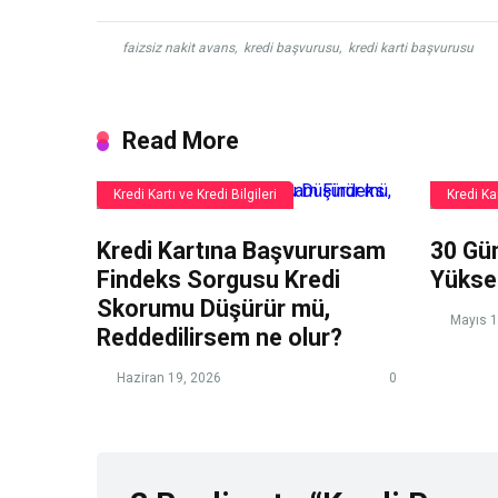
faizsiz nakit avans
,
kredi başvurusu
,
kredi karti başvurusu
Read More
Kredi Kartı ve Kredi Bilgileri
Kredi Kar
Kredi Kartına Başvurursam
30 Gü
Findeks Sorgusu Kredi
Yükse
Skorumu Düşürür mü,
Mayıs 1
Reddedilirsem ne olur?
Haziran 19, 2026
0