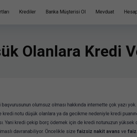
tları
Krediler
Banka Müşterisi Ol
Mevduat
Hesap
ük Olanlara Kredi 
i başvurusunun olumsuz olması hakkında internette çok yazı yok
kredi notu düşük olanlara ya da gecikme nedeniyle kredi puanın
ı. Yani kredi çekip borç ödemek için de kredi notunuzun yüksek 
imaslı davranabiliyor. Öncelikle size
faizsiz nakit avans
ve
faiz