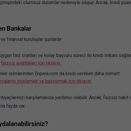
mişindeki olumsuz durumlar nedeniyle oluşur. Ancak, kredi puan
en Bankalar
ve finansal kuruluşlar şunlardır:
ygun faiz oranları ve kolay başvuru süreci ile kredi imkanı sağlar
e
faizsiz avantajları için tıklayın.
elen isimlerinden Enpara.com da kredi verirken daha cömert
nyalarını incelemek ve başvurmak için tıklayın.
htiyaçlarınızı karşılamanıza yardımcı olabilir. Ancak, faizsiz nakit
ta fayda var.
ydalanabilirsiniz?