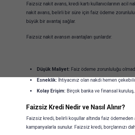
Faizsiz nakit avans, kredi kartı kullanıcılarının acil n
nakit avans, belirli bir süre için faiz ödeme zorunlu
büyük bir avantaj sağlar.
Faizsiz nakit avansın avantajları şunlardır:
Düşük Maliyet:
Faiz ödeme zorunluluğu olmadığı
Esneklik:
İhtiyacınız olan nakdi hemen çekebilir
Kolay Erişim:
Birçok banka ve finansal kuruluş,
Faizsiz Kredi Nedir ve Nasıl Alınır?
Faizsiz kredi, belirli koşullar altında faiz ödemeden 
kampanyalarla sunulur. Faizsiz kredi, borçlarınızı da