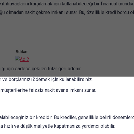
akit ihtiyaçlarını karşılamak için kullanabileceği bir finansal üründür
luğu olmadan nakit çekme imkanı sunar. Bu, özellikle kredi borcu ol
Reklam
 için sadece çekilen tutar geri ödenir.
 ve borçlarınızı ödemek için kullanabilirsiniz.
 müşterilerine faizsiz nakit avans imkanı sunar.
alabileceğiniz bir kredidir. Bu krediler, genellikle belirli dönemle
ha hızlı ve düşük maliyetle kapatmanıza yardımcı olabilir.