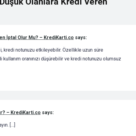
 Düşük Olanlara Kredi Veren
den İptal Olur Mu? – KrediKarti.co
says:
i, kredi notunuzu etkileyebilir. Özellikle uzun süre
edi kullanım oranınızı düşürebilir ve kredi notunuzu olumsuz
ir? – KrediKarti.co
says:
yın. […]