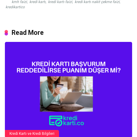
kmh faizi
,
kredi kartı
,
kredi kartı faizi
,
kredi kartı nakit çekme faizi
,
kredikartico
Read More
Kredi Kartı ve Kredi Bilgileri