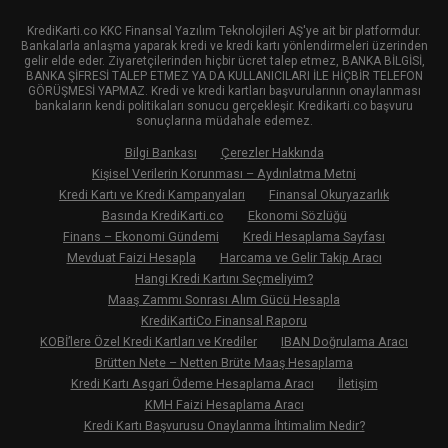
KrediKarti.co KKC Finansal Yazılım Teknolojileri AŞ'ye ait bir platformdur.
Bankalarla anlaşma yaparak kredi ve kredi kartı yönlendirmeleri üzerinden
gelir elde eder. Ziyaretçilerinden hiçbir ücret talep etmez, BANKA BİLGİSİ,
BANKA ŞİFRESİ TALEP ETMEZ YA DA KULLANICILARI İLE HİÇBİR TELEFON
GÖRÜŞMESİ YAPMAZ. Kredi ve kredi kartları başvurularının onaylanması
bankaların kendi politikaları sonucu gerçekleşir. Kredikarti.co başvuru
sonuçlarına müdahale edemez.
Bilgi Bankası
Çerezler Hakkında
Kişisel Verilerin Korunması – Aydınlatma Metni
Kredi Kartı ve Kredi Kampanyaları
Finansal Okuryazarlık
Basında KrediKarti.co
Ekonomi Sözlüğü
Finans – Ekonomi Gündemi
Kredi Hesaplama Sayfası
Mevduat Faizi Hesapla
Harcama ve Gelir Takip Aracı
Hangi Kredi Kartını Seçmeliyim?
Maaş Zammı Sonrası Alım Gücü Hesapla
KrediKartiCo Finansal Raporu
KOBİ’lere Özel Kredi Kartları ve Krediler
IBAN Doğrulama Aracı
Brütten Nete – Netten Brüte Maaş Hesaplama
Kredi Kartı Asgari Ödeme Hesaplama Aracı
İletişim
KMH Faizi Hesaplama Aracı
Kredi Kartı Başvurusu Onaylanma İhtimalim Nedir?