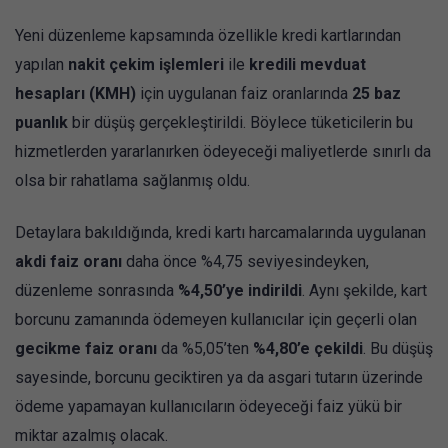
Yeni düzenleme kapsamında özellikle kredi kartlarından
yapılan
nakit çekim işlemleri
ile
kredili mevduat
hesapları (KMH)
için uygulanan faiz oranlarında
25 baz
puanlık
bir düşüş gerçekleştirildi. Böylece tüketicilerin bu
hizmetlerden yararlanırken ödeyeceği maliyetlerde sınırlı da
olsa bir rahatlama sağlanmış oldu.
Detaylara bakıldığında, kredi kartı harcamalarında uygulanan
akdi faiz oranı
daha önce %4,75 seviyesindeyken,
düzenleme sonrasında
%4,50’ye indirildi
. Aynı şekilde, kart
borcunu zamanında ödemeyen kullanıcılar için geçerli olan
gecikme faiz oranı
da %5,05’ten
%4,80’e çekildi
. Bu düşüş
sayesinde, borcunu geciktiren ya da asgari tutarın üzerinde
ödeme yapamayan kullanıcıların ödeyeceği faiz yükü bir
miktar azalmış olacak.