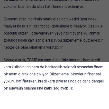
yükünün kısmen de olsa hafiflemesi bekleniyor.
Ekonomistler, indirimin sınırlı olsa da tüketici üzerindeki
maliyet baskısını azaltacağı görüşünde birleşiyor. Özellikle
borcunu düzenli ödeyemeyen veya nakit avans kullanmak
zorunda kalan kart sahipleri için bu düzenleme, bütçede bir
nebze de olsa rahatlama yaratabilir.
Sonuç olarak, TCMB’nin yaptığı bu faiz indirimi, hem kredi
kartı kullanıcıları hem de bankacılık sektörü açısından önemli
bir adım olarak öne çıkıyor. Düzenleme, bireylerin finansal
yükünü hafifletirken, kredi kartı piyasasında da daha dengeli
bir işleyişin oluşmasına katkı sağlayabilir.