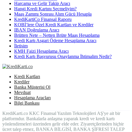
Harcama ve Gelir Takip Aracı
Hangi Kredi Kartını Seçmeliyim?
Maaş Zammı Sonrası Alım Gücü Hesapla
KrediKartiCo Finansal Raporu
KOBİ’lere Özel Kredi Kartları ve Krediler
IBAN Doğrulama Aracı
Brütten Nete – Netten Brüte Maaş Hesaplama
Kredi Kartı Asgari Ödeme Hesaplama Aracı
İletişim
KMH Faizi Hesaplama Aracı
Kredi Kartı Başvurusu Onaylanma İhtimalim Nedir?
Kredi Kartları
Krediler
Banka Müşterisi Ol
Mevduat
Hesaplama Araçları
Bilgi Bankası
KrediKarti.co KKC Finansal Yazılım Teknolojileri AŞ'ye ait bir
platformdur. Bankalarla anlaşma yaparak kredi ve kredi kartı
yönlendirmeleri üzerinden gelir elde eder. Ziyaretçilerinden hiçbir
ücret talep etmez, BANKA BİLGİSİ, BANKA ŞİFRESİ TALEP