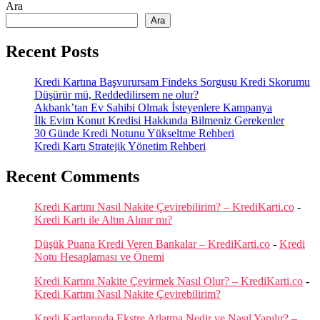
Ara
Ara
Recent Posts
Kredi Kartına Başvurursam Findeks Sorgusu Kredi Skorumu
Düşürür mü, Reddedilirsem ne olur?
Akbank’tan Ev Sahibi Olmak İsteyenlere Kampanya
İlk Evim Konut Kredisi Hakkında Bilmeniz Gerekenler
30 Günde Kredi Notunu Yükseltme Rehberi
Kredi Kartı Stratejik Yönetim Rehberi
Recent Comments
Kredi Kartını Nasıl Nakite Çevirebilirim? – KrediKarti.co
-
Kredi Kartı ile Altın Alınır mı?
Düşük Puana Kredi Veren Bankalar – KrediKarti.co
-
Kredi
Notu Hesaplaması ve Önemi
Kredi Kartını Nakite Çevirmek Nasıl Olur? – KrediKarti.co
-
Kredi Kartını Nasıl Nakite Çevirebilirim?
Kredi Kartlarında Ekstre Atlatma Nedir ve Nasıl Yapılır? –