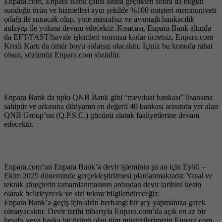
Enpara​.com, Enpara Bank çatısı altına geçtikten sonra da bugün
sunduğu ürün ve hizmetleri aynı şekilde %100 müşteri memnuniyeti
odağı ile sunacak olup, yine masrafsız ve avantajlı bankacılık
anlayışı ile yoluna devam edecektir. Kısacası, Enpara Bank altında
da EFT/FAST/havale işlemleri sonsuza kadar ücretsiz, Enpara.com
Kredi Kartı da ömür boyu aidatsız olacaktır. İçiniz bu konuda rahat
olsun, sözümüz Enpara.com sözüdür.
Enpara Bank da tıpkı QNB Bank gibi “mevduat bankası” lisansına
sahiptir ve arkasına dünyanın en değerli 40 bankası arasında yer alan
QNB Group’un (Q.P.S.C.) gücünü alarak faaliyetlerine devam
edecektir.
Enpara​.com’un Enpara Bank’a devir işleminin şu an için Eylül –
Ekim 2025 döneminde gerçekleştirilmesi planlanmaktadır. Yasal ve
teknik süreçlerin tamamlanmasının ardından devir tarihini kesin
olarak belirleyecek ve sizi tekrar bilgilendireceğiz.
Enpara Bank’a geçiş için sizin herhangi bir şey yapmanıza gerek
olmayacaktır. Devir tarihi itibarıyla Enpara.com’da açık en az bir
hesabı veya başka bir ürünü olan tüm müşterilerimizin Enpara.com