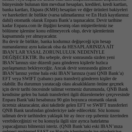
bünyesinde bulunan tüm mevduat hesapları, kredileri, kredi kartları,
banka kartları, Ekpara (KMH) hesapları ve diğer ürünleri bakiyeleri
ve hareketleri ile birlikte (varsa talimatlarınız ve En Hızlı kayıtlarınız
dahil) otomatik olarak Enpara Bank’a taşınacaktır. Devir tarihine
kadar Enpara​.com ile ilişiğini kesmiş olan müşterilerimiz ise
bölünme işlemine konu edilmeyecek olup, devir işlemlerinin
kapsamında yer almayacaktır.
Bu devir ile birlikte, banka kodumuz değişeceği için hesap
numaralarınız aynı kalacak olsa da HESAPLARINIZA AİT
IBAN’LAR YASAL ZORUNLULUK NEDENİYLE
DEĞİŞECEKTİR. Bu sebeple, devir sonrasında sizden yeni
IBAN’larınızı size düzenli para gönderen kişilerle hızlıca
paylaşmanızı bekleyeceğiz. Ancak devir sonrasında güncel
IBAN’larınız yerine hala eski IBAN’larınıza (yani QNB Bank’a)
EFT veya SWIFT (yabancı para transferi) gönderen kişiler de
olabilir. Bu durumun yaratacağı olası aksaklıkların önüne geçmek
için devir tarihi öncesinde talimat vermeniz durumunda, QNB Bank
kendisine gelen bu hatalı transferleri ilgili düzenlemeler çerçevesinde
Enpara Bank’taki hesabınıza 90 gün boyunca otomatik olarak
ücretsiz aktaracaktır, aksi takdirde gelen EFT ve SWIFT transferleri
QNB Bank tarafından göndericiye iade edilecektir. Söz konusu
talimatı devir tarihinden yaklaşık bir ay önce cep şubemiz üzerinden
verebileceğinizi ve bu konuyla ilgili size ayrıca hatırlatma
yapacağımızı bilmenizi isteriz. (QNB Bank’taki eski IBAN’ınıza
gelmesi muhtemel FAST ve Havale işlemlerinde ise göndericiye