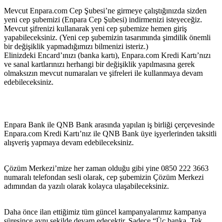
Mevcut Enpara​.com Cep Şubesi’ne girmeye çalıştığınızda sizden
yeni cep şubemizi (Enpara Cep Şubesi) indirmenizi isteyeceğiz.
Mevcut şifrenizi kullanarak yeni cep şubemize hemen giriş
yapabileceksiniz. (Yeni cep şubemizin tasarımında şimdilik önemli
bir değişiklik yapmadığımızı bilmenizi isteriz.)
Elinizdeki Encard’ınızı (banka kartı), Enpara.com Kredi Kartı’nızı
ve sanal kartlarınızı herhangi bir değişiklik yapılmasına gerek
olmaksızın mevcut numaraları ve şifreleri ile kullanmaya devam
edebileceksiniz.
Enpara Bank ile QNB Bank arasında yapılan iş birliği çerçevesinde
Enpara​.com Kredi Kartı’nız ile QNB Bank üye işyerlerinden taksitli
alışveriş yapmaya devam edebileceksiniz.
Çözüm Merkezi’mize her zaman olduğu gibi yine 0850 222 3663
numaralı telefondan sesli olarak, cep şubemizin Çözüm Merkezi
adımından da yazılı olarak kolayca ulaşabileceksiniz.
Daha önce ilan ettiğimiz tüm güncel kampanyalarımız kampanya
süresince aynı şekilde devam edecektir. Sadece “Üç banka, Tek