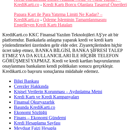
KrediKarti.co
-
Kredi Kartı Borcu Olanlara Tasarruf Önerileri
Papara Kart ile Para Yatırma Limiti Ne Kadar? –
KrediKarti.co
-
Ödeme İşleminin Tamamlanmasını
Engelleyen Kredi Kartı Hataları
KrediKarti.co KKC Finansal Yazılım Teknolojileri AŞ'ye ait bir
platformdur. Bankalarla anlaşma yaparak kredi ve kredi kartı
yönlendirmeleri üzerinden gelir elde eder. Ziyaretçilerinden hiçbir
ücret talep etmez, BANKA BİLGİSİ, BANKA ŞİFRESİ TALEP
ETMEZ YA DA KULLANICILARI İLE HİÇBİR TELEFON
GÖRÜŞMESİ YAPMAZ. Kredi ve kredi kartları başvurularının
onaylanması bankaların kendi politikaları sonucu gerçekleşir.
Kredikarti.co başvuru sonuçlarına müdahale edemez.
Bilgi Bankası
Çerezler Hakkında
Kişisel Verilerin Korunması – Aydınlatma Metni
Kredi Kartı ve Kredi Kampanyaları
Finansal Okuryazarlık
Basında KrediKarti.co
Ekonomi Sözlüğü
Finans – Ekonomi Gündemi
Kredi Hesaplama Sayfası
Mevduat Faizi Hesapla