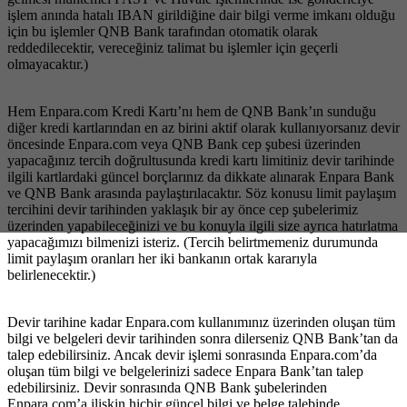
işlem anında hatalı IBAN girildiğine dair bilgi verme imkanı olduğu
için bu işlemler QNB Bank tarafından otomatik olarak
reddedilecektir, vereceğiniz talimat bu işlemler için geçerli
olmayacaktır.)
Hem Enpara​.com Kredi Kartı’nı hem de QNB Bank’ın sunduğu
diğer kredi kartlarından en az birini aktif olarak kullanıyorsanız devir
öncesinde Enpara.com veya QNB Bank cep şubesi üzerinden
yapacağınız tercih doğrultusunda kredi kartı limitiniz devir tarihinde
ilgili kartlardaki güncel borçlarınız da dikkate alınarak Enpara Bank
ve QNB Bank arasında paylaştırılacaktır. Söz konusu limit paylaşım
tercihini devir tarihinden yaklaşık bir ay önce cep şubelerimiz
üzerinden yapabileceğinizi ve bu konuyla ilgili size ayrıca hatırlatma
yapacağımızı bilmenizi isteriz. (Tercih belirtmemeniz durumunda
limit paylaşım oranları her iki bankanın ortak kararıyla
belirlenecektir.)
Devir tarihine kadar Enpara​.com kullanımınız üzerinden oluşan tüm
bilgi ve belgeleri devir tarihinden sonra dilerseniz QNB Bank’tan da
talep edebilirsiniz. Ancak devir işlemi sonrasında Enpara.com’da
oluşan tüm bilgi ve belgelerinizi sadece Enpara Bank’tan talep
edebilirsiniz. Devir sonrasında QNB Bank şubelerinden
Enpara.com’a ilişkin hiçbir güncel bilgi ve belge talebinde