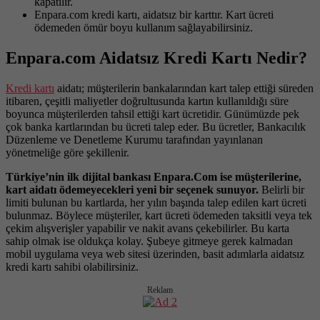
kapatılır.
Enpara.com kredi kartı, aidatsız bir karttır. Kart ücreti
ödemeden ömür boyu kullanım sağlayabilirsiniz.
Enpara.com Aidatsız Kredi Kartı Nedir?
Kredi kartı
aidatı; müşterilerin bankalarından kart talep ettiği süreden
itibaren, çeşitli maliyetler doğrultusunda kartın kullanıldığı süre
boyunca müşterilerden tahsil ettiği kart ücretidir. Günümüzde pek
çok banka kartlarından bu ücreti talep eder. Bu ücretler, Bankacılık
Düzenleme ve Denetleme Kurumu tarafından yayınlanan
yönetmeliğe göre şekillenir.
Türkiye’nin ilk dijital bankası Enpara.Com ise müşterilerine,
kart aidatı ödemeyecekleri yeni bir seçenek sunuyor.
Belirli bir
limiti bulunan bu kartlarda, her yılın başında talep edilen kart ücreti
bulunmaz. Böylece müşteriler, kart ücreti ödemeden taksitli veya tek
çekim alışverişler yapabilir ve nakit avans çekebilirler. Bu karta
sahip olmak ise oldukça kolay. Şubeye gitmeye gerek kalmadan
mobil uygulama veya web sitesi üzerinden, basit adımlarla aidatsız
kredi kartı sahibi olabilirsiniz.
Reklam