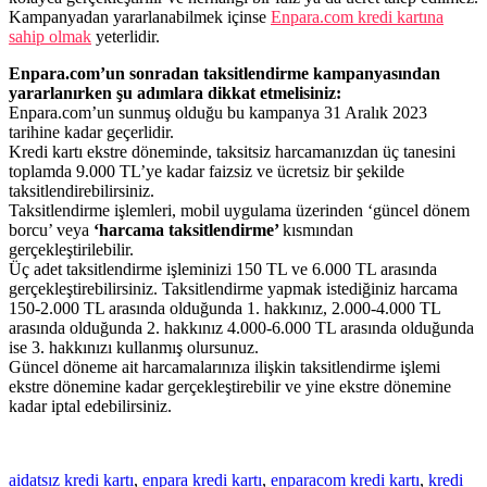
Kampanyadan yararlanabilmek içinse
Enpara.com kredi kartına
sahip olmak
yeterlidir.
Enpara.com’un sonradan taksitlendirme kampanyasından
yararlanırken şu adımlara dikkat etmelisiniz:
Enpara.com’un sunmuş olduğu bu kampanya 31 Aralık 2023
tarihine kadar geçerlidir.
Kredi kartı ekstre döneminde, taksitsiz harcamanızdan üç tanesini
toplamda 9.000 TL’ye kadar faizsiz ve ücretsiz bir şekilde
taksitlendirebilirsiniz.
Taksitlendirme işlemleri, mobil uygulama üzerinden ‘güncel dönem
borcu’ veya
‘harcama taksitlendirme’
kısmından
gerçekleştirilebilir.
Üç adet taksitlendirme işleminizi 150 TL ve 6.000 TL arasında
gerçekleştirebilirsiniz. Taksitlendirme yapmak istediğiniz harcama
150-2.000 TL arasında olduğunda 1. hakkınız, 2.000-4.000 TL
arasında olduğunda 2. hakkınız 4.000-6.000 TL arasında olduğunda
ise 3. hakkınızı kullanmış olursunuz.
Güncel döneme ait harcamalarınıza ilişkin taksitlendirme işlemi
ekstre dönemine kadar gerçekleştirebilir ve yine ekstre dönemine
kadar iptal edebilirsiniz.
aidatsız kredi kartı
,
enpara kredi kartı
,
enparacom kredi kartı
,
kredi