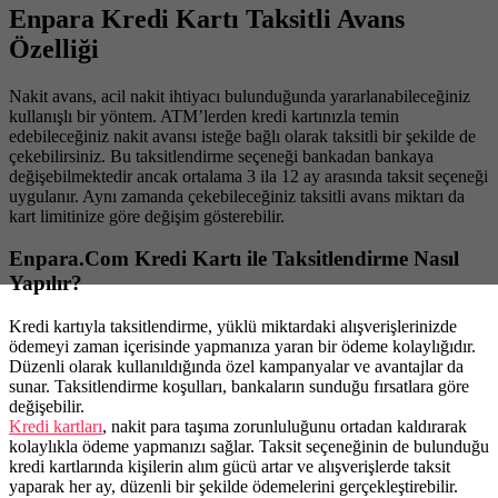
Enpara Kredi Kartı Taksitli Avans
Özelliği
Nakit avans, acil nakit ihtiyacı bulunduğunda yararlanabileceğiniz
kullanışlı bir yöntem. ATM’lerden kredi kartınızla temin
edebileceğiniz nakit avansı isteğe bağlı olarak taksitli bir şekilde de
çekebilirsiniz. Bu taksitlendirme seçeneği bankadan bankaya
değişebilmektedir ancak ortalama 3 ila 12 ay arasında taksit seçeneği
uygulanır. Aynı zamanda çekebileceğiniz taksitli avans miktarı da
kart limitinize göre değişim gösterebilir.
Enpara.Com Kredi Kartı ile Taksitlendirme Nasıl
Yapılır?
Kredi kartıyla taksitlendirme, yüklü miktardaki alışverişlerinizde
ödemeyi zaman içerisinde yapmanıza yaran bir ödeme kolaylığıdır.
Düzenli olarak kullanıldığında özel kampanyalar ve avantajlar da
sunar. Taksitlendirme koşulları, bankaların sunduğu fırsatlara göre
değişebilir.
Kredi kartları
, nakit para taşıma zorunluluğunu ortadan kaldırarak
kolaylıkla ödeme yapmanızı sağlar. Taksit seçeneğinin de bulunduğu
kredi kartlarında kişilerin alım gücü artar ve alışverişlerde taksit
yaparak her ay, düzenli bir şekilde ödemelerini gerçekleştirebilir.