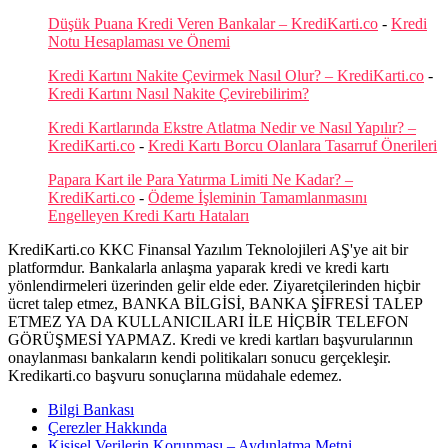
Düşük Puana Kredi Veren Bankalar – KrediKarti.co
-
Kredi
Notu Hesaplaması ve Önemi
Kredi Kartını Nakite Çevirmek Nasıl Olur? – KrediKarti.co
-
Kredi Kartını Nasıl Nakite Çevirebilirim?
Kredi Kartlarında Ekstre Atlatma Nedir ve Nasıl Yapılır? –
KrediKarti.co
-
Kredi Kartı Borcu Olanlara Tasarruf Önerileri
Papara Kart ile Para Yatırma Limiti Ne Kadar? –
KrediKarti.co
-
Ödeme İşleminin Tamamlanmasını
Engelleyen Kredi Kartı Hataları
KrediKarti.co KKC Finansal Yazılım Teknolojileri AŞ'ye ait bir
platformdur. Bankalarla anlaşma yaparak kredi ve kredi kartı
yönlendirmeleri üzerinden gelir elde eder. Ziyaretçilerinden hiçbir
ücret talep etmez, BANKA BİLGİSİ, BANKA ŞİFRESİ TALEP
ETMEZ YA DA KULLANICILARI İLE HİÇBİR TELEFON
GÖRÜŞMESİ YAPMAZ. Kredi ve kredi kartları başvurularının
onaylanması bankaların kendi politikaları sonucu gerçekleşir.
Kredikarti.co başvuru sonuçlarına müdahale edemez.
Bilgi Bankası
Çerezler Hakkında
Kişisel Verilerin Korunması – Aydınlatma Metni