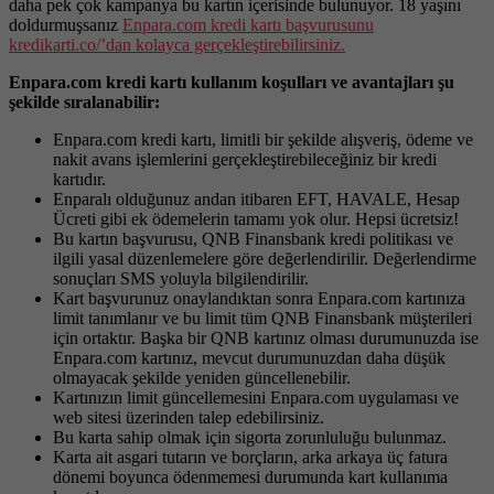
daha pek çok kampanya bu kartın içerisinde bulunuyor. 18 yaşını
doldurmuşsanız
Enpara.com kredi kartı başvurusunu
kredikarti.co/’dan kolayca gerçekleştirebilirsiniz.
Enpara.com kredi kartı kullanım koşulları ve avantajları şu
şekilde sıralanabilir:
Enpara.com kredi kartı, limitli bir şekilde alışveriş, ödeme ve
nakit avans işlemlerini gerçekleştirebileceğiniz bir kredi
kartıdır.
Enparalı olduğunuz andan itibaren EFT, HAVALE, Hesap
Ücreti gibi ek ödemelerin tamamı yok olur. Hepsi ücretsiz!
Bu kartın başvurusu, QNB Finansbank kredi politikası ve
ilgili yasal düzenlemelere göre değerlendirilir. Değerlendirme
sonuçları SMS yoluyla bilgilendirilir.
Kart başvurunuz onaylandıktan sonra Enpara.com kartınıza
limit tanımlanır ve bu limit tüm QNB Finansbank müşterileri
için ortaktır. Başka bir QNB kartınız olması durumunuzda ise
Enpara.com kartınız, mevcut durumunuzdan daha düşük
olmayacak şekilde yeniden güncellenebilir.
Kartınızın limit güncellemesini Enpara.com uygulaması ve
web sitesi üzerinden talep edebilirsiniz.
Bu karta sahip olmak için sigorta zorunluluğu bulunmaz.
Karta ait asgari tutarın ve borçların, arka arkaya üç fatura
dönemi boyunca ödenmemesi durumunda kart kullanıma