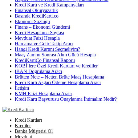
Kredi Kartı ve Kredi Kampanyaları
Finansal Okuryazarlık
Basında KrediKarti.co
Ekonomi Sözlüğü
Finans – Ekonomi Gündemi
Kredi Hesaplama Sayfası
Mevduat Faizi Hesapla
Harcama ve Gelir Takip Aracı
Hangi Kredi Kartını Seçmeliyim?
Maaş Zammı Sonrası Alım Gücü Hesapla
KrediKartiCo Finansal Raporu
KOBİ’lere Özel Kredi Kartları ve Krediler
IBAN Doğrulama Aracı
Brütten Nete – Netten Brüte Maaş Hesaplama
Kredi Kartı Asgari Ödeme Hesaplama Aracı
İletişim
KMH Faizi Hesaplama Aracı
Kredi Kartı Başvurusu Onaylanma İhtimalim Nedir?
Kredi Kartları
Krediler
Banka Müşterisi Ol
Mevduat