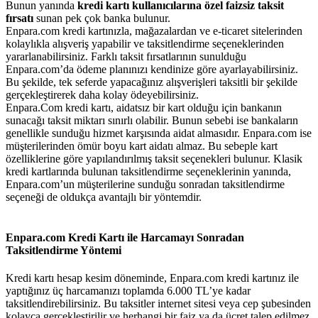
Bunun yanında
kredi kartı kullanıcılarına
özel faizsiz taksit
fırsatı
sunan pek çok banka bulunur.
Enpara.com kredi kartınızla, mağazalardan ve e-ticaret sitelerinden
kolaylıkla alışveriş yapabilir ve taksitlendirme seçeneklerinden
yararlanabilirsiniz. Farklı taksit fırsatlarının sunulduğu
Enpara.com’da ödeme planınızı kendinize göre ayarlayabilirsiniz.
Bu şekilde, tek seferde yapacağınız alışverişleri taksitli bir şekilde
gerçekleştirerek daha kolay ödeyebilirsiniz.
Enpara.Com kredi kartı, aidatsız bir kart olduğu için bankanın
sunacağı taksit miktarı sınırlı olabilir. Bunun sebebi ise bankaların
genellikle sunduğu hizmet karşısında aidat almasıdır. Enpara.com ise
müşterilerinden ömür boyu kart aidatı almaz. Bu sebeple kart
özelliklerine göre yapılandırılmış taksit seçenekleri bulunur. Klasik
kredi kartlarında bulunan taksitlendirme seçeneklerinin yanında,
Enpara.com’un müşterilerine sunduğu sonradan taksitlendirme
seçeneği de oldukça avantajlı bir yöntemdir.
Enpara.com Kredi Kartı ile Harcamayı Sonradan
Taksitlendirme Yöntemi
Kredi kartı hesap kesim döneminde, Enpara.com kredi kartınız ile
yaptığınız üç harcamanızı toplamda 6.000 TL’ye kadar
taksitlendirebilirsiniz. Bu taksitler internet sitesi veya cep şubesinden
kolayca gerçekleştirilir ve herhangi bir faiz ya da ücret talep edilmez.