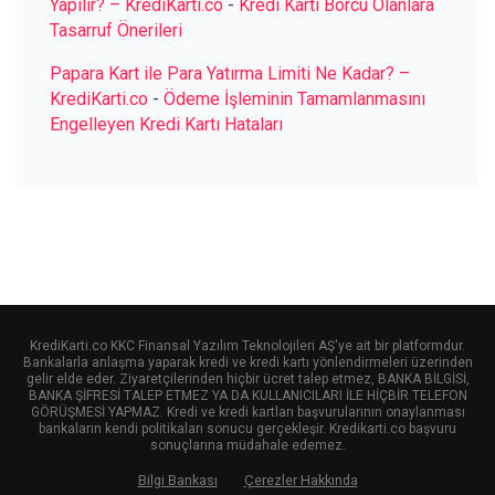
Yapılır? – KrediKarti.co
-
Kredi Kartı Borcu Olanlara
Tasarruf Önerileri
Papara Kart ile Para Yatırma Limiti Ne Kadar? –
KrediKarti.co
-
Ödeme İşleminin Tamamlanmasını
Engelleyen Kredi Kartı Hataları
KrediKarti.co KKC Finansal Yazılım Teknolojileri AŞ'ye ait bir platformdur.
Bankalarla anlaşma yaparak kredi ve kredi kartı yönlendirmeleri üzerinden
gelir elde eder. Ziyaretçilerinden hiçbir ücret talep etmez, BANKA BİLGİSİ,
BANKA ŞİFRESİ TALEP ETMEZ YA DA KULLANICILARI İLE HİÇBİR TELEFON
GÖRÜŞMESİ YAPMAZ. Kredi ve kredi kartları başvurularının onaylanması
bankaların kendi politikaları sonucu gerçekleşir. Kredikarti.co başvuru
sonuçlarına müdahale edemez.
Bilgi Bankası
Çerezler Hakkında