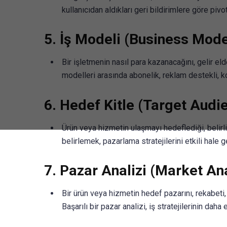
kullanıcıdan aldıkları geri bildirimlere göre piv
5.
İş Modeli (Business Mode
Bir işletmenin nasıl para kazanacağını, gelir el
modelleri arasında abonelik, reklam destekli, k
6.
Hedef Kitle (Target Audi
Ürün veya hizmetin ulaşmayı hedeflediği, belirl
belirlemek, pazarlama stratejilerini etkili hale get
7.
Pazar Analizi (Market Ana
Bir ürün veya hizmetin hedef pazarını, rekabeti, 
Başarılı bir pazar analizi, iş stratejilerinin daha