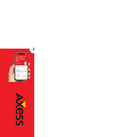
x
erine
im