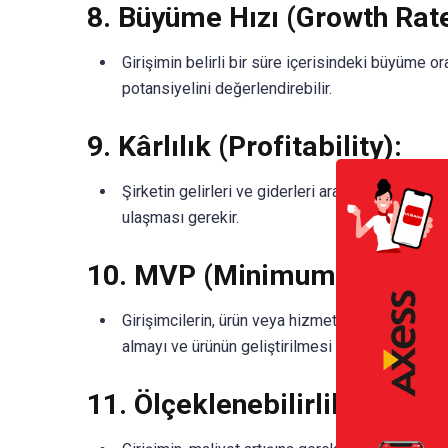
8.
Büyüme Hızı (Growth Rate
Girişimin belirli bir süre içerisindeki büyüme or
potansiyelini değerlendirebilir.
9.
Kârlılık (Profitability):
Şirketin gelirleri ve giderleri arasındaki farktır
ulaşması gerekir.
10.
MVP (Minimum Viable P
Girişimcilerin, ürün veya hizmetlerinin temel öz
almayı ve ürünün geliştirilmesi için gerekli olan
11.
Ölçeklenebilirlik (Scalabi