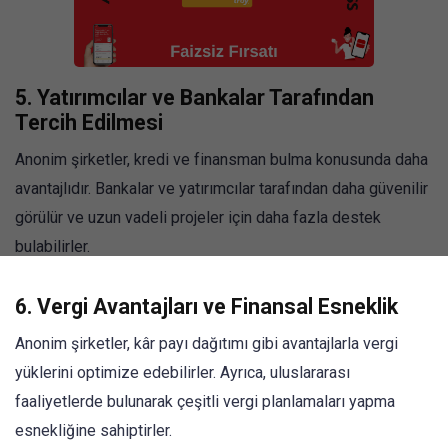
5.
Yatırımcılar ve Bankalar Tarafından
Tercih Edilmesi
Anonim şirketler, kredi ve finansman bulma konusunda daha
avantajlıdır. Bankalar ve yatırımcılar tarafından daha güvenilir
görülür ve uzun vadeli projeler için daha fazla destek
bulabilirler.
6.
Vergi Avantajları ve Finansal Esneklik
Anonim şirketler, kâr payı dağıtımı gibi avantajlarla vergi
yüklerini optimize edebilirler. Ayrıca, uluslararası
faaliyetlerde bulunarak çeşitli vergi planlamaları yapma
esnekliğine sahiptirler.