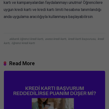
kartı ve kampanyalardan faydalanmayı unutma! Öğrencilere
uygun kredi kartı ve kredi kartı limiti hesabına tanımlandığı
anda uygulama aracılığıyla kullanmaya başlayabilirsin.
akbank öğrenci kredi kartı
,
axess kredi kartı
,
kredi karti başvurusu
,
kredi
kartı
,
öğrenci kredi kartı
Read More