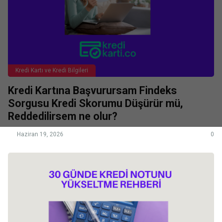
Kredi Kartı ve Kredi Bilgileri
Kredi Kartına Başvurursam Findeks
Sorgusu Kredi Skorumu Düşürür mü,
Reddedilirsem ne olur?
Haziran 19, 2026
0