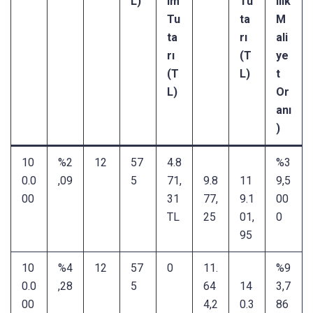
L)
im
Tu
llık
Tu
ta
M
ta
rı
ali
rı
(T
ye
(T
L)
t
L)
Or
anı
)​
10
%2
12
57
4.8
%3
0.0
,09
5
71,
9.8
11
9,5
00
31
77,
9.1
00
TL
25
01,
0
95
10
%4
12
57
0
11.
%9
0.0
,28
5
64
14
3,7
00
4,2
0.3
86