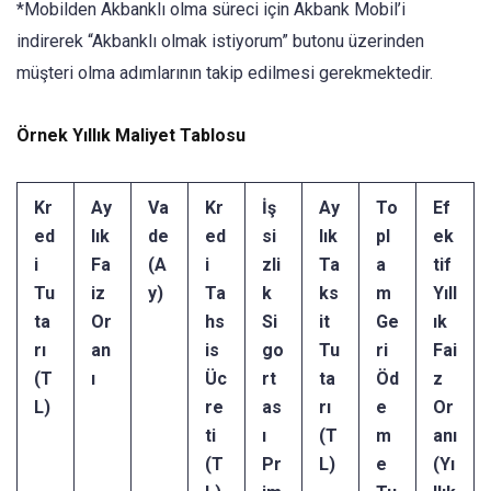
*Mobilden Akbanklı olma süreci için Akbank Mobil’i
indirerek “Akbanklı olmak istiyorum” butonu üzerinden
müşteri olma adımlarının takip edilmesi gerekmektedir.
Örnek Yıllık Maliyet Tablosu
Kr
Ay
Va
Kr
İş
Ay
To
Ef
ed
lık
de
ed
si
lık
pl
ek
i
Fa
(A
i
zli
Ta
a
tif
Tu
iz
y)
Ta
k
ks
m
Yıll
ta
Or
hs
Si
it
Ge
ık
rı
an
is
go
Tu
ri
Fai
(T
ı
Üc
rt
ta
Öd
z
L)
re
as
rı
e
Or
ti
ı
(T
m
anı
(T
Pr
L)
e
(Yı