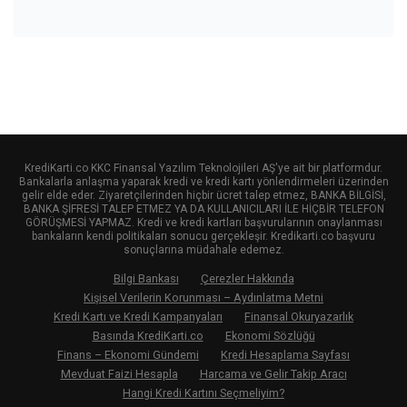
KrediKarti.co KKC Finansal Yazılım Teknolojileri AŞ'ye ait bir platformdur.
Bankalarla anlaşma yaparak kredi ve kredi kartı yönlendirmeleri üzerinden
gelir elde eder. Ziyaretçilerinden hiçbir ücret talep etmez, BANKA BİLGİSİ,
BANKA ŞİFRESİ TALEP ETMEZ YA DA KULLANICILARI İLE HİÇBİR TELEFON
GÖRÜŞMESİ YAPMAZ. Kredi ve kredi kartları başvurularının onaylanması
bankaların kendi politikaları sonucu gerçekleşir. Kredikarti.co başvuru
sonuçlarına müdahale edemez.
Bilgi Bankası
Çerezler Hakkında
Kişisel Verilerin Korunması – Aydınlatma Metni
Kredi Kartı ve Kredi Kampanyaları
Finansal Okuryazarlık
Basında KrediKarti.co
Ekonomi Sözlüğü
Finans – Ekonomi Gündemi
Kredi Hesaplama Sayfası
Mevduat Faizi Hesapla
Harcama ve Gelir Takip Aracı
Hangi Kredi Kartını Seçmeliyim?