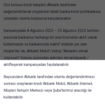
Söz konusu kredi talepleri Akbank tarafından
değerlendirilerek müşterinin talebi banka kredi politikalarına
istinaden olumlu bulunursa karşılanacaktır.
Kampanyadan 8 Ağustos 2025 – 25 Ağustos 2025 tarihleri
arasında bankamız herhangi bir ürün/hizmetini aktif olarak
kullanmayan ve bankamızda inaktif statüde yer alan
müşteriler de, Akbank Mobil’i indirip “Akbanklı olmak
istiyorum” butonu üzerinden adımları tamamlayarak /
aktifleşerek kampanyadan faydalanabilir.
Başvuruların Akbank tarafından olumlu değerlendirilmesi
sonrası onaylanan kredi Akbank Mobil, Akbank İnternet,
Müşteri İletişim Merkezi veya Şube’lerimiz aracılığı ile
kullanılabilir.