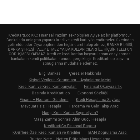
KrediKarti.co KKC Finansal Yazılım Teknolojileri AŞ'ye ait bir platformdur.
Bankalarla anlaşma yaparak kredi ve kredi kartı yönlendirmeleri üzerinden
gelir elde eder. Ziyaretçilerinden hiçbir ücret talep etmez, BANKA BİLGİSİ,
BANKA ŞİFRESİ TALEP ETMEZ YA DA KULLANICILARI İLE HİÇBİR TELEFON
GÖRÜŞMESİ YAPMAZ. Kredi ve kredi kartları başvurularının onaylanması
bankaların kendi politikaları sonucu gerçekleşir. Kredikarti.co başvuru
sonuçlarına müdahale edemez.
Bilgi Bankası
Çerezler Hakkında
Kişisel Verilerin Korunması – Aydınlatma Metni
Kredi Kartı ve Kredi Kampanyaları
Finansal Okuryazarlık
Basında KrediKarti.co
Ekonomi Sözlüğü
Finans – Ekonomi Gündemi
Kredi Hesaplama Sayfası
Mevduat Faizi Hesapla
Harcama ve Gelir Takip Aracı
Hangi Kredi Kartını Seçmeliyim?
Maaş Zammı Sonrası Alım Gücü Hesapla
KrediKartiCo Finansal Raporu
KOBİ’lere Özel Kredi Kartları ve Krediler
IBAN Doğrulama Aracı
Brütten Nete – Netten Brüte Maaş Hesaplama