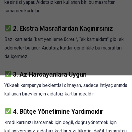
kesintisi yapar. Aidatsız kart kullanan biri bu masraftan
tamamen kurtulur.
2.
Ekstra Masraflardan Kaçınırsınız
Bazı kartlarda “kart yenileme ücreti”, “ek kart aidatı” gibi ek
ödemeler bulunur. Aidatsız kartlar genellikle bu masrafları
da içermez.
3.
Az Harcayanlara Uygun
Yüksek kampanya beklentisi olmayan, sadece ihtiyaç anında
kullanan bireyler için aidatsız kartlar idealdir.
4.
Bütçe Yönetimine Yardımcıdır
Kredi kartınızı harcamak için değil, doğru yönetmek için
kullanıyorsanız, aidatsız kartlar sizi tüketici değil, tasarrufçu