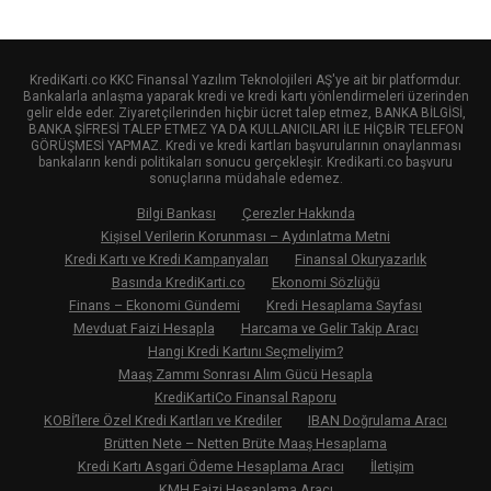
KrediKarti.co KKC Finansal Yazılım Teknolojileri AŞ'ye ait bir platformdur.
Bankalarla anlaşma yaparak kredi ve kredi kartı yönlendirmeleri üzerinden
gelir elde eder. Ziyaretçilerinden hiçbir ücret talep etmez, BANKA BİLGİSİ,
BANKA ŞİFRESİ TALEP ETMEZ YA DA KULLANICILARI İLE HİÇBİR TELEFON
GÖRÜŞMESİ YAPMAZ. Kredi ve kredi kartları başvurularının onaylanması
bankaların kendi politikaları sonucu gerçekleşir. Kredikarti.co başvuru
sonuçlarına müdahale edemez.
Bilgi Bankası
Çerezler Hakkında
Kişisel Verilerin Korunması – Aydınlatma Metni
Kredi Kartı ve Kredi Kampanyaları
Finansal Okuryazarlık
Basında KrediKarti.co
Ekonomi Sözlüğü
Finans – Ekonomi Gündemi
Kredi Hesaplama Sayfası
Mevduat Faizi Hesapla
Harcama ve Gelir Takip Aracı
Hangi Kredi Kartını Seçmeliyim?
Maaş Zammı Sonrası Alım Gücü Hesapla
KrediKartiCo Finansal Raporu
KOBİ’lere Özel Kredi Kartları ve Krediler
IBAN Doğrulama Aracı
Brütten Nete – Netten Brüte Maaş Hesaplama
Kredi Kartı Asgari Ödeme Hesaplama Aracı
İletişim
KMH Faizi Hesaplama Aracı